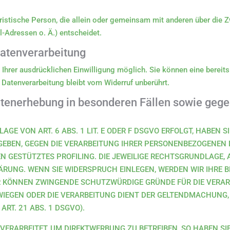
 juristische Person, die allein oder gemeinsam mit anderen über die
-Adressen o. Ä.) entscheidet.
 Datenverarbeitung
hrer ausdrücklichen Einwilligung möglich. Sie können eine bereits e
 Datenverarbeitung bleibt vom Widerruf unberührt.
tenerhebung in besonderen Fällen sowie gege
E VON ART. 6 ABS. 1 LIT. E ODER F DSGVO ERFOLGT, HABEN SI
RGEBEN, GEGEN DIE VERARBEITUNG IHRER PERSONENBEZOGENEN 
EN GESTÜTZTES PROFILING. DIE JEWEILIGE RECHTSGRUNDLAGE, 
ÄRUNG. WENN SIE WIDERSPRUCH EINLEGEN, WERDEN WIR IHRE
IR KÖNNEN ZWINGENDE SCHUTZWÜRDIGE GRÜNDE FÜR DIE VERAR
RWIEGEN ODER DIE VERARBEITUNG DIENT DER GELTENDMACHUNG
T. 21 ABS. 1 DSGVO).
ERARBEITET, UM DIREKTWERBUNG ZU BETREIBEN, SO HABEN SIE